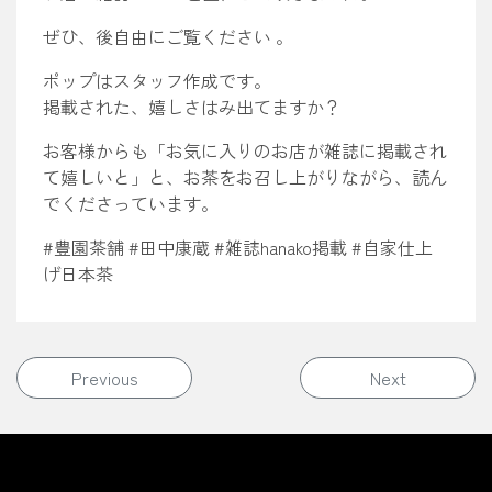
ぜひ、後自由にご覧ください 。
ポップはスタッフ作成です。
掲載された、嬉しさはみ出てますか？
お客様からも「お気に入りのお店が雑誌に掲載され
て嬉しいと」と、お茶をお召し上がりながら、読ん
でくださっています。
#豊園茶舗 #田中康蔵 #雑誌hanako掲載 #自家仕上
げ日本茶
投稿ナビゲーション
Previous
Next