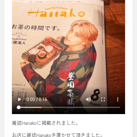
雑誌Hanakoに掲載されました。
お店に雑誌Hanakoを置かせて頂きました。