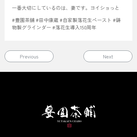
一番大切にしているのは、妻です。ヨイショっと
#豊園茶舗 #田中康蔵 #自家製落花生ペースト #鋳
物製グラインダー #落花生導入150周年
投稿ナビゲーション
Previous
Next