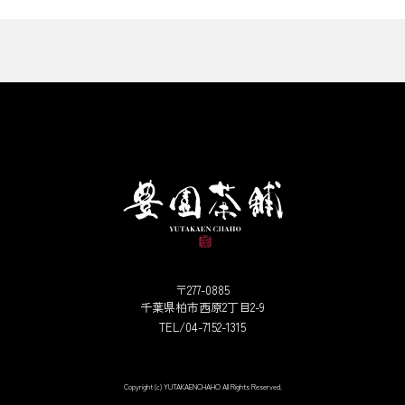
〒277-0885
千葉県柏市西原2丁目2-9
TEL/04-7152-1315
Copyright (c) YUTAKAENCHAHO All Rights Reserved.