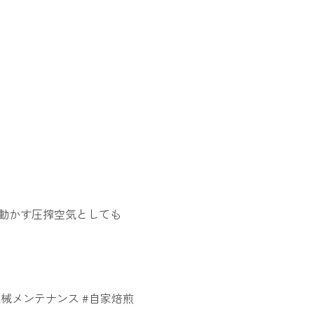
動かす圧搾空気としても
機械メンテナンス #自家焙煎