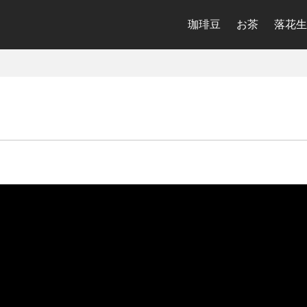
珈琲豆
お茶
落花生