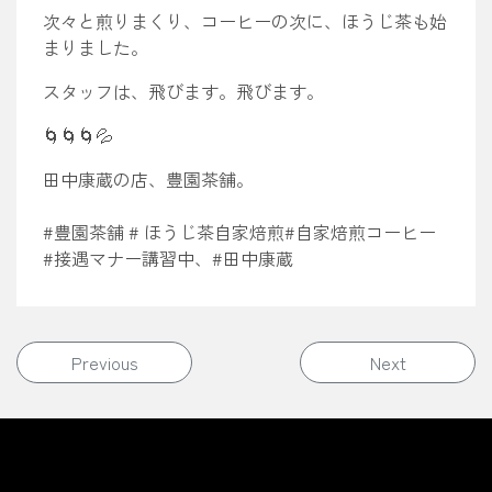
次々と煎りまくり、コーヒーの次に、ほうじ茶も始
まりました。
スタッフは、飛びます。飛びます。
🌀🌀🌀💦
田中康蔵の店、豊園茶舗。
#豊園茶舗 # ほうじ茶自家焙煎#自家焙煎コーヒー
#接遇マナー講習中、#田中康蔵
投稿ナビゲーション
Previous
Next