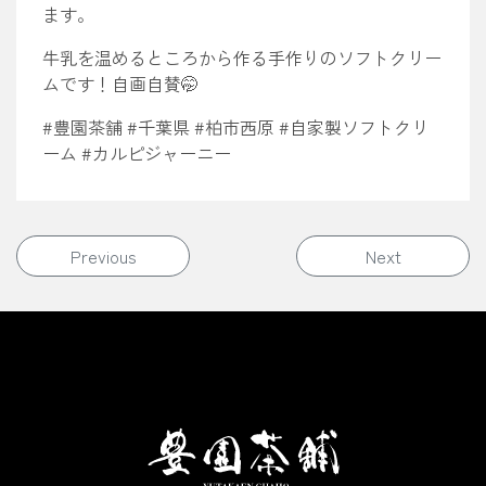
ます。
牛乳を温めるところから作る手作りのソフトクリー
ムです！自画自賛🤭
#豊園茶舗 #千葉県 #柏市西原 #自家製ソフトクリ
ーム #カルピジャーニー
投稿ナビゲーション
Previous
Next